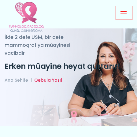
İldə 2 dəfə USM, bir dəfə
mammoqrafiya müayinəsi
vacibdir
Erkən müayinə həyat qurtarır!
Ana Səhifə
Qəbula Yazıl