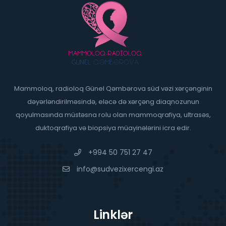
Mammoloq, radioloq Günel Qəmbərova süd vəzi xərçənginin
dəyərləndirilməsində, eləcə də xərçəng diaqnozunun
qoyulmasında müstəsna rolu olan mammoqrafiya, ultrasəs,
duktoqrafiya və biopsiya müayinələrini icra edir.
+994 50 751 27 47
info@sudvezixercengi.az
Linklər