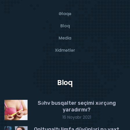
Əlaqə
Bloq
Media
Xidmətlər
Bloq
Səhv busqalter seçimi xərçəng
yaradırmı?
16 Noyabr 2021
Qoltuqaltı limfa düyünləri nə vaxt