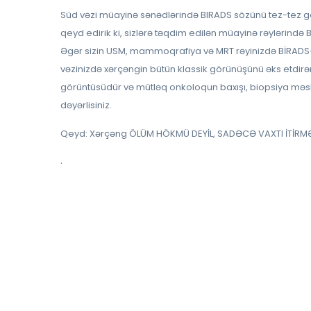
Süd vəzi müayinə sənədlərində BIRADS sözünü tez-tez g
qeyd edirik ki, sizlərə təqdim edilən müayinə rəylərində 
Əgər sizin USM, mammoqrafiya və MRT rəyinizdə BİRADS-5
vəzinizdə xərçəngin bütün klassik görünüşünü əks etdirən
görüntüsüdür və mütləq onkoloqun baxışı, biopsiya məsləh
dəyərlisiniz.
Qeyd: Xərçəng ÖLÜM HÖKMÜ DEYİL, SADƏCƏ VAXTI İTİRMƏ
.