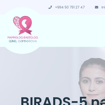
+994 50 751 27 47
in
BIRADS-5 nə