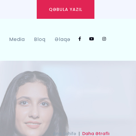
QƏBULA YAZIL
Media
Bloq
Əlaqə
Ana Səhifə
Daha Ətraflı