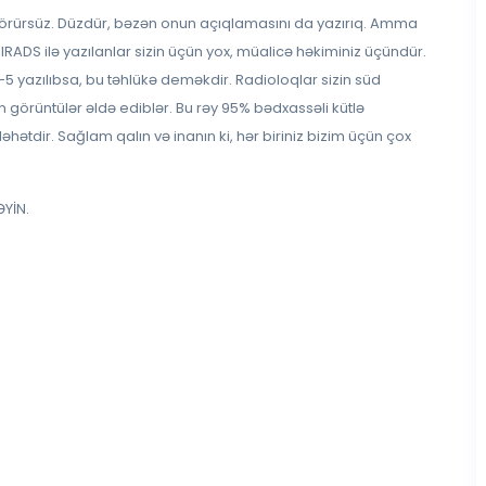
örürsüz. Düzdür, bəzən onun açıqlamasını da yazırıq. Amma
BIRADS ilə yazılanlar sizin üçün yox, müalicə həkiminiz üçündür.
 yazılıbsa, bu təhlükə deməkdir. Radioloqlar sizin süd
 görüntülər əldə ediblər. Bu rəy 95% bədxassəli kütlə
ətdir. Sağlam qalın və inanın ki, hər biriniz bizim üçün çox
YİN.