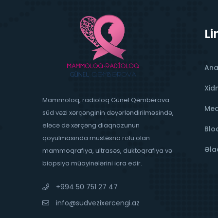
Li
Ana
Xid
Mammoloq, radioloq Günel Qəmbərova
Med
süd vəzi xərçənginin dəyərləndirilməsində,
eləcə də xərçəng diaqnozunun
Blo
qoyulmasında müstəsna rolu olan
Əla
mammoqrafiya, ultrasəs, duktoqrafiya və
biopsiya müayinələrini icra edir.
+994 50 751 27 47
info@sudvezixercengi.az