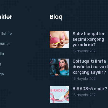
nklər
Bloq
 Səhifə
Səhv busqalter
seçimi xərçəng
mətlər
yaradırmı?
16 Noyabr 2021
ia
Qoltuqaltı limfa
q
düyünləri nə vax
xərçəng sayılır?
qə
16 Noyabr 2021
BIRADS-5 nədir?
16 Noyabr 2021