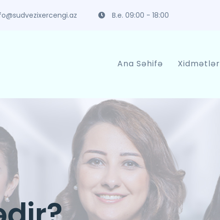
fo@sudvezixercengi.az
B.e. 09:00 - 18:00
Ana Səhifə
Xidmətlər
dir?