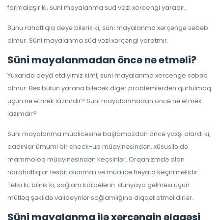
formalaşır ki, suni mayalanma sud vezi xercengi yaradır.
Bunu rahatlıqla deyə bilərik ki, süni mayalanma xərçəngə səbəb
olmur. Süni mayalanma süd vəzi xərçəngi yaratmır.
Süni mayalanmadan öncə nə etməli?
Yuxarıda qeyd etdiyimiz kimi, suni mayalanma xercenge səbəb
olmur. Bəs bütün yarana biləcək digər problemlərdən qurtulmaq
üçün nə etmək lazımdır? Süni mayalanmadan öncə nə etmək
lazımdır?
Süni mayalanma müalicəsinə başlamazdan öncə yaxşı olardı ki,
qadınlar ümumi bir check-up müayinəsindən, xüsusilə də
mammoloq müayinəsindən keçsinlər. Orqanizmdə olan
narahatlıqlar təsbit olunmalı və müalicə həyata keçirilməlidir.
Təbii ki, bilirik ki, sağlam körpələrin dünyaya gəlməsi üçün
mütləq şəkildə valideynlər sağlamlığına diqqət etməlidirlər.
Süni mayalanma ilə xərçəngin əlaqəsi