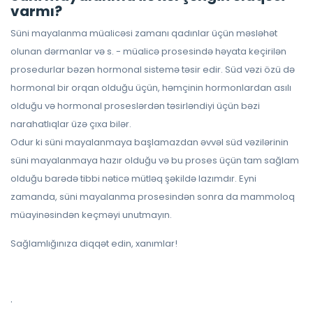
varmı?
Süni mayalanma müalicəsi zamanı qadınlar üçün məsləhət
olunan dərmanlar və s. - müalicə prosesində həyata keçirilən
prosedurlar bəzən hormonal sistemə təsir edir. Süd vəzi özü də
hormonal bir orqan olduğu üçün, həmçinin hormonlardan asılı
olduğu və hormonal proseslərdən təsirləndiyi üçün bəzi
narahatlıqlar üzə çıxa bilər.
Odur ki süni mayalanmaya başlamazdan əvvəl süd vəzilərinin
süni mayalanmaya hazır olduğu və bu proses üçün tam sağlam
olduğu barədə tibbi nəticə mütləq şəkildə lazımdır. Eyni
zamanda, süni mayalanma prosesindən sonra da mammoloq
müayinəsindən keçməyi unutmayın.
Sağlamlığınıza diqqət edin, xanımlar!
.