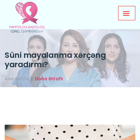
Süni mayalanma xərçəng
yaradırmı?
Ana Səhifə
Daha Ətraflı