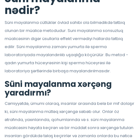
nədir?
Süni mayalanma cütlüklər övlad sahibi ola bilmədikdə tətbiq
olunan bir müalicə metodudur. Suni mayalanma sonsuzluq
müalicəsinin digər üsullarla effekt vermədiyi hallarda tətbiq
edilir. Süni mayalanma zamanı yumurta ilə sperma
laboratoriyada mayalandırılıb uşaqlığa köçürülür. Bu metod -
qadın yumurta hüceyrəsinin kişi sperma hüceyrəsi ilə
laboratoriya şərtlərində birbaşa mayalandırılmasıdır.
Süni mayalanma xərçəng
yaradırmı?
Cəmiyyətdə, ümumi olaraq, insanlar arasında belə bir mif dolaşır
ki, süni mayalanma mütləq xərçəngə səbəb olur. Onlar öz
ətrafında, yaxınlarında, qohumlarında və s. süni mayalanma
müalicəsini həyata keçirən və bir müddət sonra xərçəngə tutulan
insanları gördükdə təlaş keçirirlər və zamanla onlarda bu nəticə