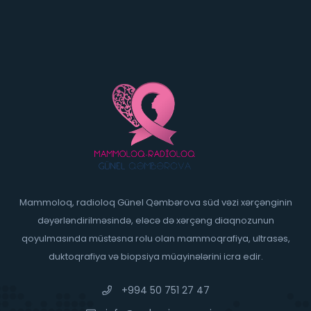
Mammoloq, radioloq Günel Qəmbərova süd vəzi xərçənginin
dəyərləndirilməsində, eləcə də xərçəng diaqnozunun
qoyulmasında müstəsna rolu olan mammoqrafiya, ultrasəs,
duktoqrafiya və biopsiya müayinələrini icra edir.
+994 50 751 27 47