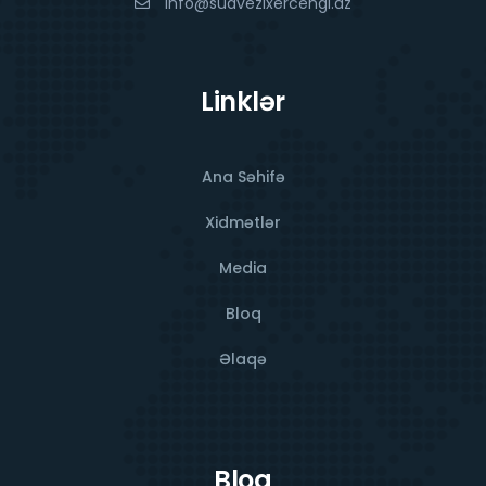
info@sudvezixercengi.az
Linklər
Ana Səhifə
Xidmətlər
Media
Bloq
Əlaqə
Bloq